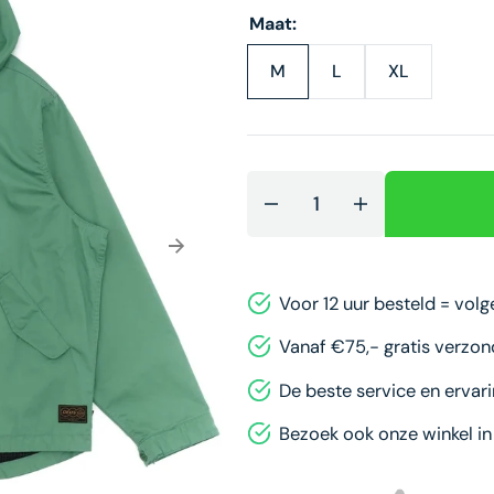
Maat:
M
L
XL
M
L
XL
Decrease
Verhoog
quantity
aantal
for
Murphy
Murphy
Short
Voor 12 uur besteld = vol
Short
Parka
Parka
-
Vanaf €75,- gratis verzo
-
Shale
De beste service en ervari
Shale
Green
Green
Bezoek ook onze winkel i