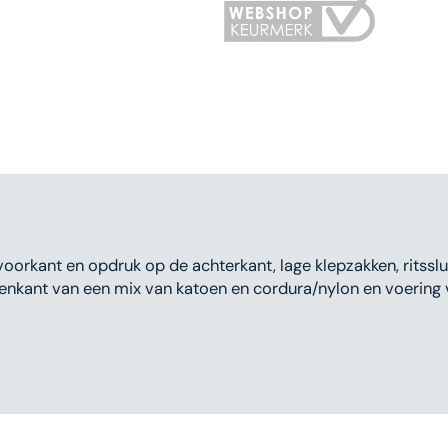
Open
media
2
in
gallery
view
orkant en opdruk op de achterkant, lage klepzakken, ritsslu
tenkant van een mix van katoen en cordura/nylon en voering