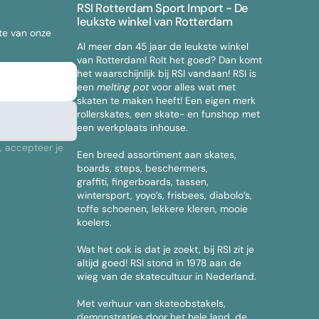
RSI Rotterdam Sport Import - De
leukste winkel van Rotterdam
gte van onze
Al meer dan 45 jaar de leukste winkel
van Rotterdam! Rolt het goed? Dan komt
het waarschijnlijk bij RSI vandaan! RSI is
een
melting pot
voor alles wat met
skaten te maken heeft! Een eigen merk
rollerskates, een skate- en funshop met
een werkplaats inhouse.
, accepteer je
Een breed assortiment aan skates,
boards, steps, beschermers,
graffiti, fingerboards, tassen,
wintersport, yoyo’s, frisbees, diabolo’s,
toffe schoenen, lekkere kleren, mooie
koelers.
Wat het ook is dat je zoekt, bij RSI zit je
altijd goed! RSI stond in 1978 aan de
wieg van de skatecultuur in Nederland.
Met verhuur van skateobstakels,
demonstraties door het hele land, de