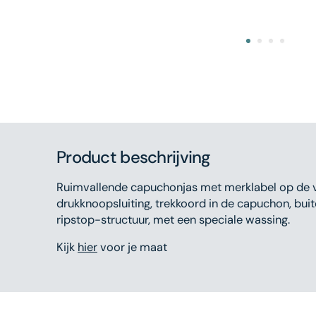
Open
featured
media
in
gallery
view
Product beschrijving
Ruimvallende capuchonjas met merklabel op de vo
drukknoopsluiting, trekkoord in de capuchon, bui
ripstop-structuur, met een speciale wassing.
Kijk
hier
voor je maat