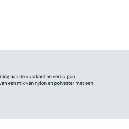
Open
media
3
in
gallery
view
iting aan de voorkant en verborgen
 van een mix van nylon en polyester met een