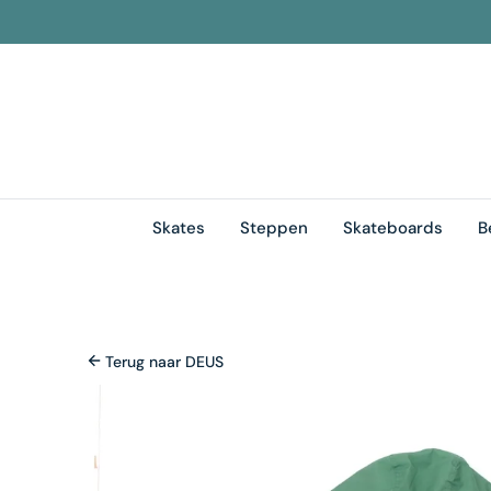
O
N
T
E
N
T
Skates
Steppen
Skateboards
B
Terug naar DEUS