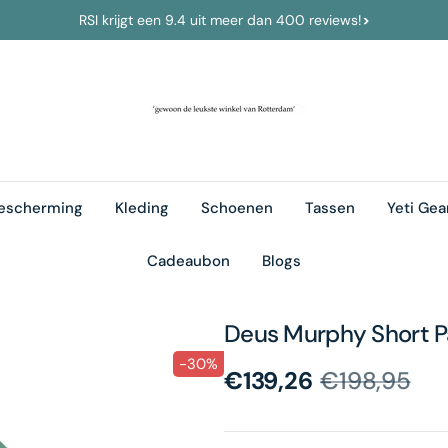
RSI krijgt een 9.4 uit meer dan 400 reviews!
>
escherming
Kleding
Schoenen
Tassen
Yeti Gea
Cadeaubon
Blogs
Deus
Murphy Short P
-30%
€139,26
€198,95
Sale
Prijs
price