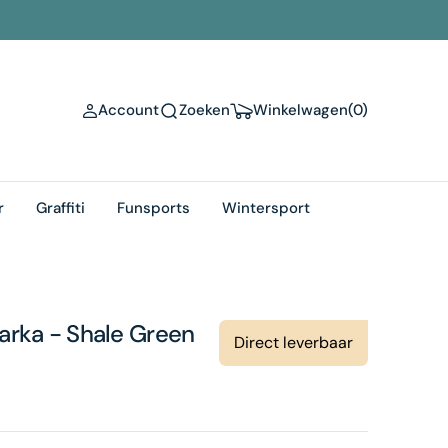
(0)
Account
Zoeken
Winkelwagen
(0)
r
Graffiti
Funsports
Wintersport
arka - Shale Green