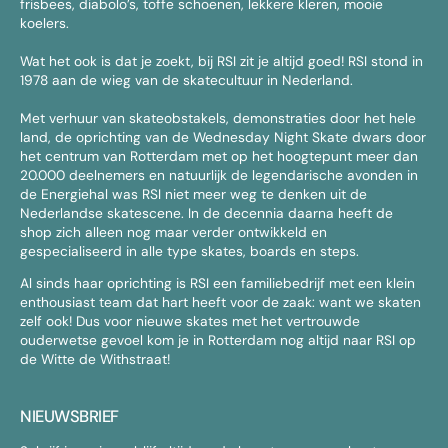
frisbees, diabolo’s, toffe schoenen, lekkere kleren, mooie
koelers.
Wat het ook is dat je zoekt, bij RSI zit je altijd goed! RSI stond in
1978 aan de wieg van de skatecultuur in Nederland.
Met verhuur van skateobstakels, demonstraties door het hele
land, de oprichting van de Wednesday Night Skate dwars door
het centrum van Rotterdam met op het hoogtepunt meer dan
20.000 deelnemers en natuurlijk de legendarische avonden in
de Energiehal was RSI niet meer weg te denken uit de
Nederlandse skatescene. In de decennia daarna heeft de
shop zich alleen nog maar verder ontwikkeld en
gespecialiseerd in alle type skates, boards en steps.
Al sinds haar oprichting is RSI een familiebedrijf met een klein
enthousiast team dat hart heeft voor de zaak: want we skaten
zelf ook! Dus voor nieuwe skates met het vertrouwde
ouderwetse gevoel kom je in Rotterdam nog altijd naar RSI op
de Witte de Withstraat!
NIEUWSBRIEF