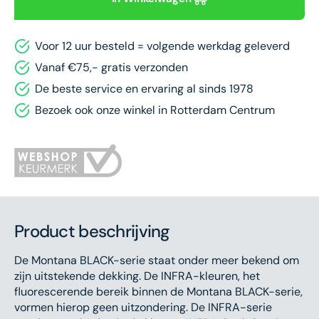
Black
400
400ml
-
Voor 12 uur besteld = volgende werkdag geleverd
-
BLKI
BLKIN4000
Infra
Vanaf €75,- gratis verzonden
Infra
Pink
De beste service en ervaring al sinds 1978
Pink
Bezoek ook onze winkel in Rotterdam Centrum
Product beschrijving
De Montana BLACK-serie staat onder meer bekend om
zijn uitstekende dekking. De INFRA-kleuren, het
fluorescerende bereik binnen de Montana BLACK-serie,
vormen hierop geen uitzondering. De INFRA-serie